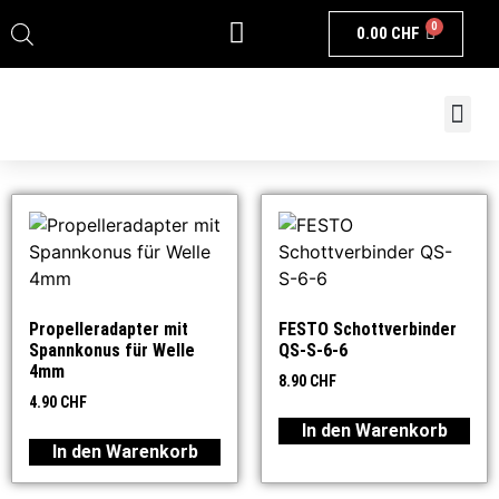
0
0.00
CHF
Propelleradapter mit
FESTO Schottverbinder
Spannkonus für Welle
QS-S-6-6
4mm
8.90
CHF
4.90
CHF
In den Warenkorb
In den Warenkorb