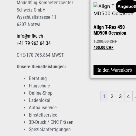
Modellflug Kompetenzcenter
Angebot
Schweiz GmbH
Wysshüslistrasse 11
6207 Nottwil
Align T-Rex 450
MD500 Occasion
info@mfkc.ch
1.200.00
CHF
+41 79 963 64 34
400.00
CHF
CHE-170.765.864 MWST
Unsere Dienstleistungen:
In den Warenkorb
Beratung
Flugschule
Online-Shop
1
2
3
4
Ladenlokal
Aufbauservice
Einstellservice
3D-Druck / CNC Fräsen
Spezialanfertigungen