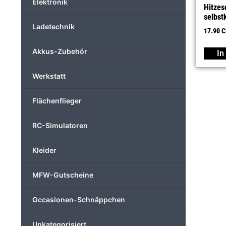
Elektronik
Hitzes
selbs
Ladetechnik
17.90
C
Akkus-Zubehör
In
Werkstatt
Flächenflieger
RC-Simulatoren
Kleider
MFW-Gutscheine
Occasionen-Schnäppchen
Unkategorisiert