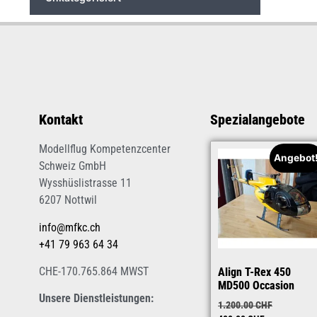
Kontakt
Spezialangebote
Modellflug Kompetenzcenter
Angebot
Schweiz GmbH
Wysshüslistrasse 11
6207 Nottwil
info@mfkc.ch
+41 79 963 64 34
CHE-170.765.864 MWST
Align T-Rex 450
MD500 Occasion
Unsere Dienstleistungen:
1.200.00
CHF