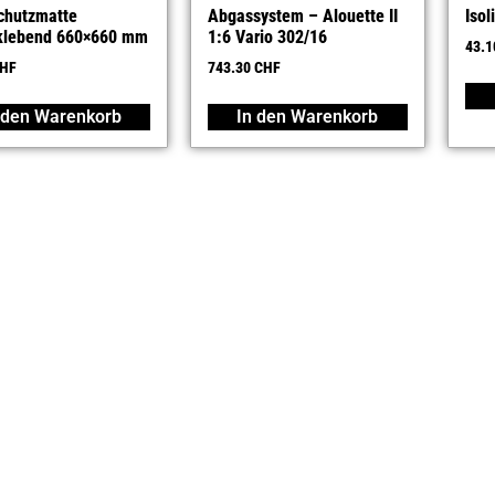
chutzmatte
Abgassystem – Alouette II
Isol
tklebend 660×660 mm
1:6 Vario 302/16
43.
HF
743.30
CHF
 den Warenkorb
In den Warenkorb