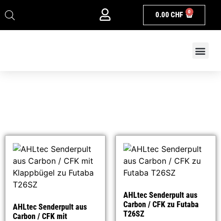
0
0.00
CHF
MFW Flight Team
AHLtec Senderpult aus
Carbon / CFK zu Futaba
AHLtec Senderpult aus
T26SZ
Carbon / CFK mit