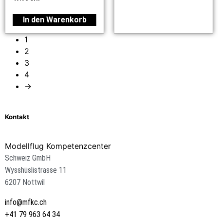
In den Warenkorb
1
2
3
4
→
Kontakt
Modellflug Kompetenzcenter
Schweiz GmbH
Wysshüslistrasse 11
6207 Nottwil
info@mfkc.ch
+41 79 963 64 34