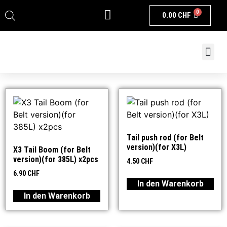
0
0.00
CHF
Tail push rod (for Belt
version)(for X3L)
X3 Tail Boom (for Belt
version)(for 385L) x2pcs
4.50
CHF
6.90
CHF
In den Warenkorb
In den Warenkorb