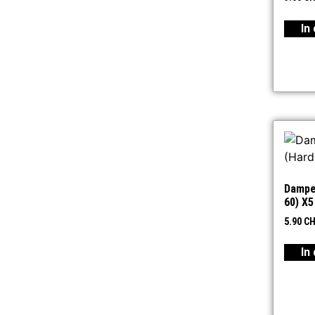
In
Dampe
60) X5
5.90
CH
In