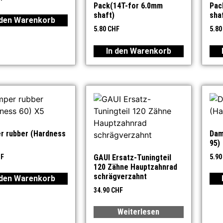
Pack(14T-for 6.0mm
Pac
shaft)
sha
 den Warenkorb
5.80
CHF
5.8
In den Warenkorb
r rubber (Hardness
Dam
95)
F
GAUI Ersatz-Tuningteil
5.9
120 Zähne Hauptzahnrad
schrägverzahnt
 den Warenkorb
34.90
CHF
Weiterlesen