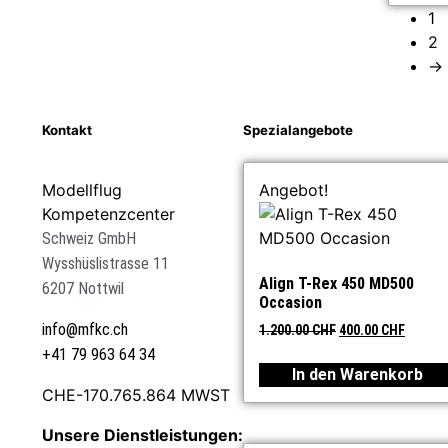
1
2
→
Kontakt
Spezialangebote
Modellflug
Angebot!
Kompetenzcenter
Schweiz GmbH
Wysshüslistrasse 11
Align T-Rex 450 MD500
6207 Nottwil
Occasion
info@mfkc.ch
1.200.00
CHF
400.00
CHF
+41 79 963 64 34
In den Warenkorb
CHE-170.765.864 MWST
Unsere Dienstleistungen: