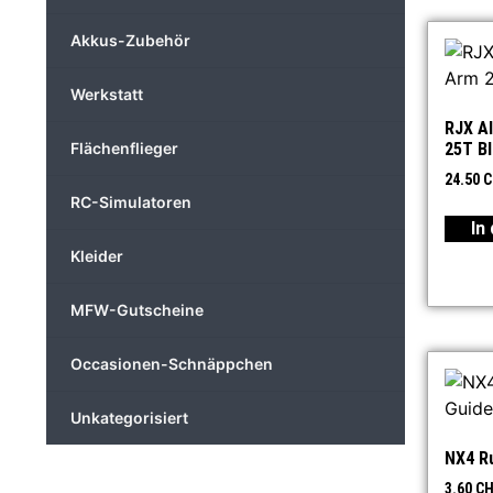
Akkus-Zubehör
Werkstatt
RJX A
25T B
Flächenflieger
24.50
C
RC-Simulatoren
In
Kleider
MFW-Gutscheine
Occasionen-Schnäppchen
Unkategorisiert
NX4 R
3.60
CH