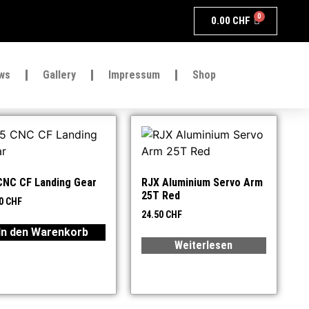
0
0.00
CHF
ws
Gallery
Impressum
Shop
CNC CF Landing Gear
RJX Aluminium Servo Arm
25T Red
90
CHF
24.50
CHF
In den Warenkorb
Weiterlesen