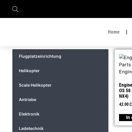
Home
Flugplatzeinrichtung
Helikopter
Engine
Scale Helikopter
OS 50 
NX4)
Antriebe
42.00
C
Elektronik
In
Ladetechnik