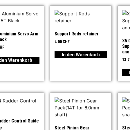
luminium Servo Arm
Support Rods retainer
lack
X5 
4.00
CHF
Sup
HF
ano
In den Warenkorb
 den Warenkorb
13.
udder Control Guide
Steel Pinion Gear
Ste
F