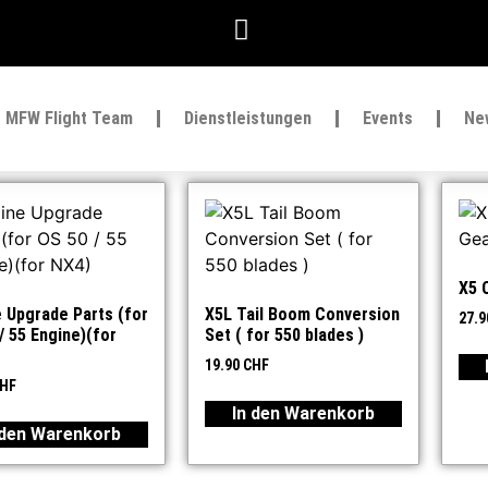
MFW Flight Team
Dienstleistungen
Events
Ne
X5 
 Upgrade Parts (for
X5L Tail Boom Conversion
27.
/ 55 Engine)(for
Set ( for 550 blades )
19.90
CHF
HF
In den Warenkorb
 den Warenkorb