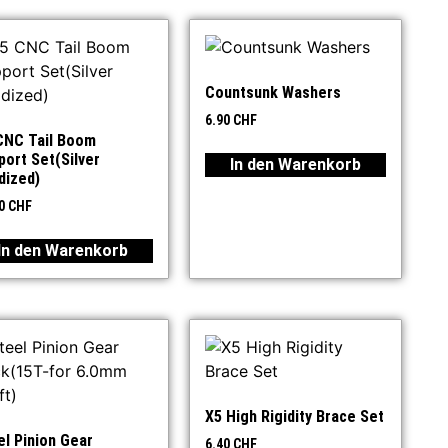
Countsunk Washers
6.90
CHF
CNC Tail Boom
port Set(Silver
In den Warenkorb
dized)
70
CHF
In den Warenkorb
X5 High Rigidity Brace Set
el Pinion Gear
6.40
CHF