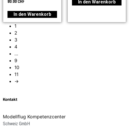
In den Warenkorb
80.00
CHF
In den Warenkorb
1
2
3
4
…
9
10
11
→
Kontakt
Modellflug Kompetenzcenter
Schweiz GmbH