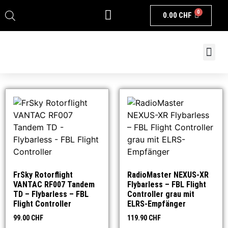
0
0.00
CHF
FrSky Rotorflight
RadioMaster NEXUS-XR
VANTAC RF007 Tandem
Flybarless – FBL Flight
TD – Flybarless – FBL
Controller grau mit
Flight Controller
ELRS-Empfänger
99.00
CHF
119.90
CHF